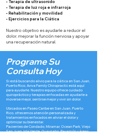
• Terapia de ultrasonido
• Terapia de luz roja e infrarroja
• Rehabilitación y movilidad
• Ejercicios para la Ciática
Nuestro objetivo es ayudarle a reducir el
dolor, mejorar la función nerviosa y apoyar
una recuperación natural.
Programe Su
Consulta Hoy
Si está buscando alivio para la ciática en San Juan,
Puerto Rico, Aviva Family Chiropractic está aquí
para ayudarle. Nuestro equipo ofrece cuidado
quiropráctico y terapias enfocadas en ayudarle a
moverse mejor, sentirse mejor y vivir sin dolor.
Ubicados en Paseo Caribe en San Juan, Puerto
Rico, ofrecemos atención personalizada y
tratamientos enfocados en aliviar el dolor y
optimizar su bienestar.
Pacientes de Condado, Miramar, Ocean Park, Viejo
San Juan, Isla Verde, Guaynabo, Bayamón y áreas
cercanas nos visitan para recibir cuidado